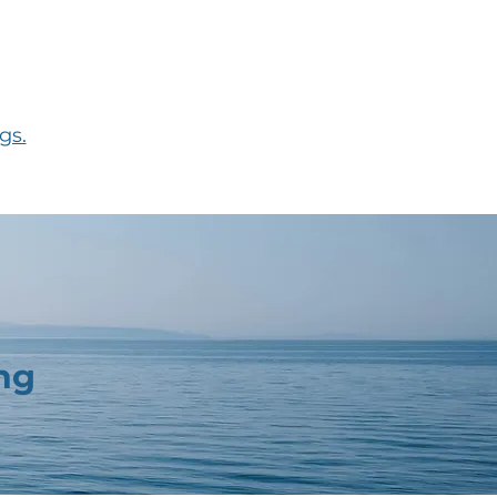
gs.
ng