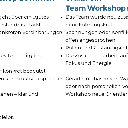
Team Workshop si
eht über ein „gutes
Das Team wurde neu zus
rständnis, stärkt
neue Führungskraft.
konkreten Vereinbarungen
Spannungen oder Konflikt
offen angesprochen.
Rollen und Zuständigkeit
es Teammitglied:
Die Zusammenarbeit läuft 
Fokus und Energie.
 konkret bedeutet
en konstruktiv besprochen
Gerade in Phasen von W
oder nach personellen V
ehen – klar und
Workshop neue Orientier
leibt.