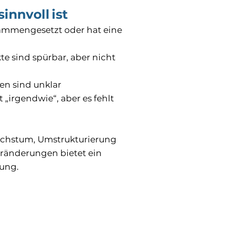
nnvoll ist
ammengesetzt oder hat eine
e sind spürbar, aber nicht
en sind unklar
„irgendwie“, aber es fehlt
achstum, Umstrukturierung
eränderungen bietet ein
ung.