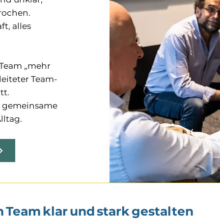
rochen.
t, alles
m Team „mehr
leiteter Team-
tt.
e, gemeinsame
lltag.
Team klar und stark gestalten