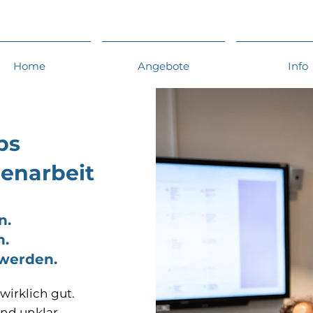
Home
Angebote
Info
ps
enarbeit
n.
n.
 werden.
wirklich gut.
nd unklar,