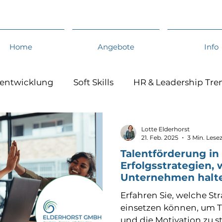
Home
Angebote
Info
eentwicklung
Soft Skills
HR & Leadership Tre
Lotte Elderhorst
21. Feb. 2025
3 Min. Lesez
Talentförderung in
Erfolgsstrategien, 
Unternehmen halt
Erfahren Sie, welche St
einsetzen können, um Ta
und die Motivation zu s