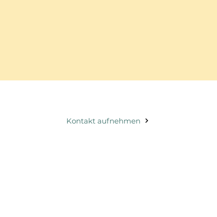
Kontakt aufnehmen
ng
Elderhorst GmbH
Gotthardstrasse 55, 8002 Zürich
vis-a-vis Bhf. Zürich Enge